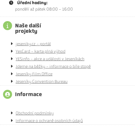
Úřední hodiny:
pondělí až pátek 08:00 - 16:00
Naše další
projekty
jeseniky.cz - portál
YesCard - karta plná výhod
YESinfo - akce a události v Jeseníkách
Jdeme na běžky - informace o bíle stopě
Jeseníky Film Office
Jeseníky Convention Bureau
Informace
Obchodní podmínky
Informace o ochraně osobních údajů