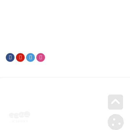
Facebook
Youtube
Twitter
Instagram
Go u
Vyúčtování podpory malého rozsahu - příloha č. 3 | Voucher