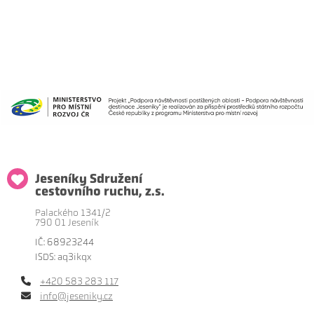
Jeseníky Sdružení
cestovního ruchu, z.s.
Palackého 1341/2
790 01 Jeseník
IČ: 68923244
ISDS: aq3ikqx
+420 583 283 117
info@jeseniky.cz