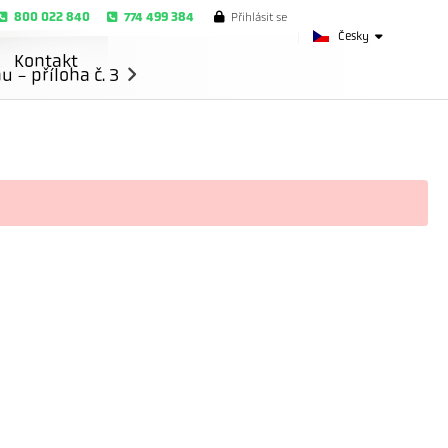
800 022 840
774 499 384
Přihlásit se
Česky
Kontakt
- příloha č. 3