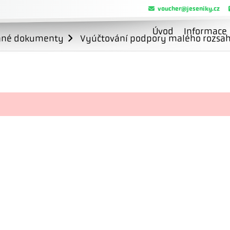
voucher@jeseniky.cz
Úvod
Informace
ané dokumenty
Vyúčtování podpory malého rozsahu 