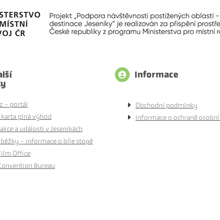
lší
Informace
ty
z - portál
Obchodní podmínky
 karta plná výhod
Informace o ochraně osobní
akce a události v Jeseníkách
běžky - informace o bíle stopě
Film Office
Convention Bureau