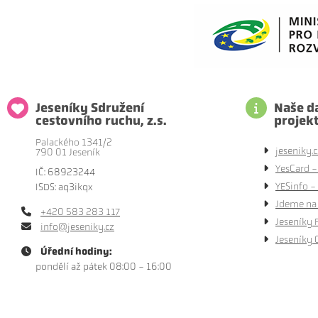
Jeseníky Sdružení
Naše da
cestovního ruchu, z.s.
projek
Palackého 1341/2
jeseniky.c
790 01 Jeseník
YesCard -
IČ: 68923244
YESinfo - 
ISDS: aq3ikqx
Jdeme na 
+420 583 283 117
Jeseníky 
info@jeseniky.cz
Jeseníky 
Úřední hodiny:
pondělí až pátek 08:00 - 16:00