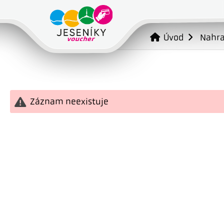
Úvod
Nahr
Záznam neexistuje