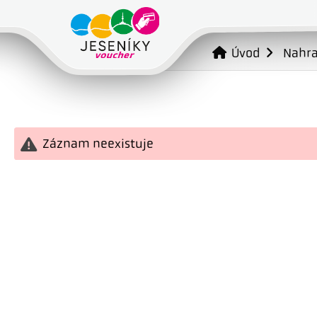
Úvod
Nahr
Záznam neexistuje