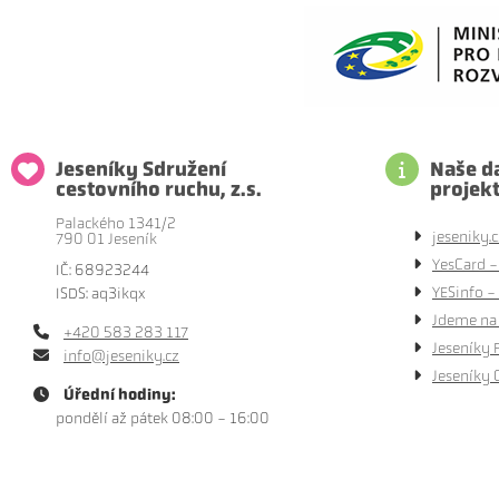
Jeseníky Sdružení
Naše da
cestovního ruchu, z.s.
projek
Palackého 1341/2
jeseniky.c
790 01 Jeseník
YesCard -
IČ: 68923244
YESinfo - 
ISDS: aq3ikqx
Jdeme na 
+420 583 283 117
Jeseníky 
info@jeseniky.cz
Jeseníky 
Úřední hodiny:
pondělí až pátek 08:00 - 16:00