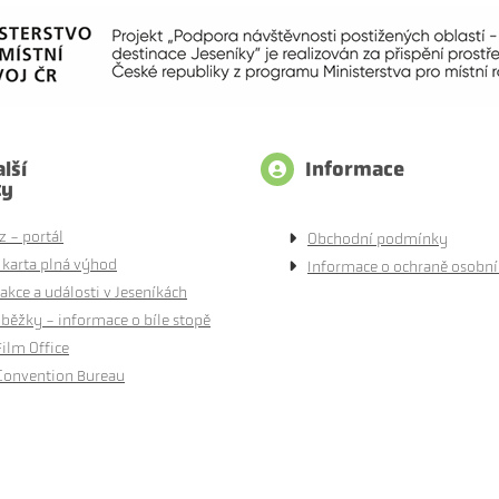
lší
Informace
ty
z - portál
Obchodní podmínky
 karta plná výhod
Informace o ochraně osobní
akce a události v Jeseníkách
běžky - informace o bíle stopě
Film Office
Convention Bureau