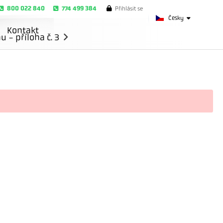
800 022 840
774 499 384
Přihlásit se
Česky
Kontakt
- příloha č. 3