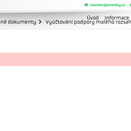
voucher@jeseniky.cz
Úvod
Informace
ané dokumenty
Vyúčtování podpory malého rozsahu 