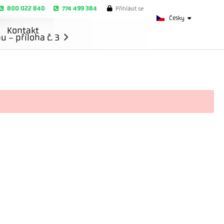
800 022 840
774 499 384
Přihlásit se
Česky
Kontakt
- příloha č. 3