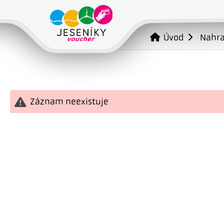
Úvod
Nahr
Záznam neexistuje