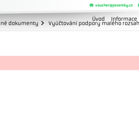
voucher@jeseniky.cz
Úvod
Informace
ané dokumenty
Vyúčtování podpory malého rozsahu 