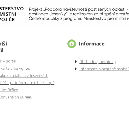
lší
Informace
ty
z - portál
Obchodní podmínky
 karta plná výhod
Informace o ochraně osobní
akce a události v Jeseníkách
běžky - informace o bíle stopě
Film Office
Convention Bureau