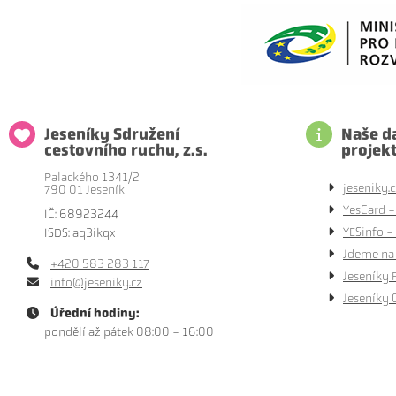
Jeseníky Sdružení
Naše da
cestovního ruchu, z.s.
projek
Palackého 1341/2
jeseniky.c
790 01 Jeseník
YesCard -
IČ: 68923244
YESinfo - 
ISDS: aq3ikqx
Jdeme na 
+420 583 283 117
Jeseníky 
info@jeseniky.cz
Jeseníky 
Úřední hodiny:
pondělí až pátek 08:00 - 16:00