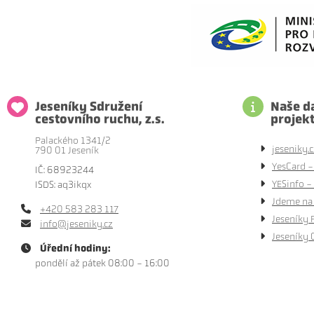
Jeseníky Sdružení
Naše da
cestovního ruchu, z.s.
projek
Palackého 1341/2
jeseniky.c
790 01 Jeseník
YesCard -
IČ: 68923244
YESinfo - 
ISDS: aq3ikqx
Jdeme na 
+420 583 283 117
Jeseníky 
info@jeseniky.cz
Jeseníky 
Úřední hodiny:
pondělí až pátek 08:00 - 16:00