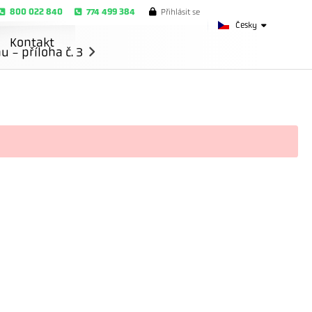
800 022 840
774 499 384
Přihlásit se
Česky
Kontakt
- příloha č. 3