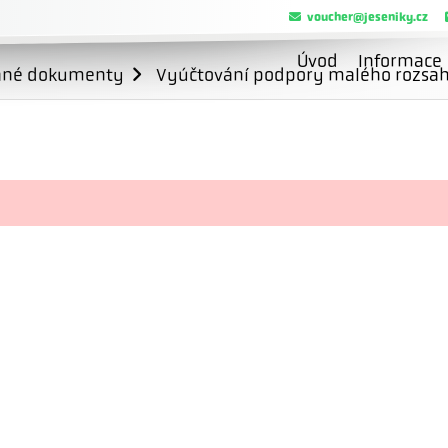
voucher@jeseniky.cz
Úvod
Informace
ané dokumenty
Vyúčtování podpory malého rozsahu 