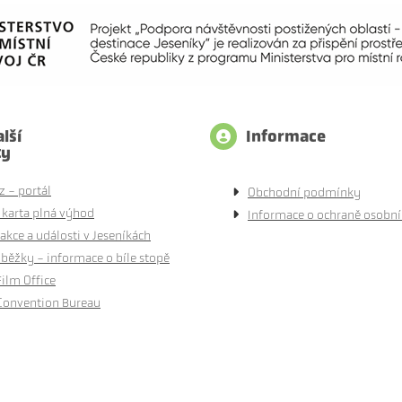
lší
Informace
ty
z - portál
Obchodní podmínky
 karta plná výhod
Informace o ochraně osobní
akce a události v Jeseníkách
běžky - informace o bíle stopě
Film Office
Convention Bureau