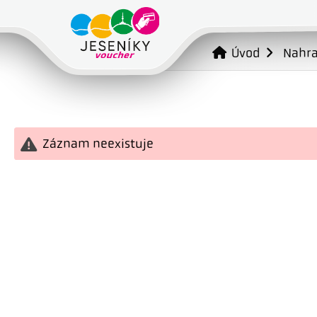
Úvod
Nahr
Záznam neexistuje