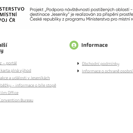
lší
Informace
ty
z - portál
Obchodní podmínky
 karta plná výhod
Informace o ochraně osobní
akce a události v Jeseníkách
běžky - informace o bíle stopě
Film Office
Convention Bureau