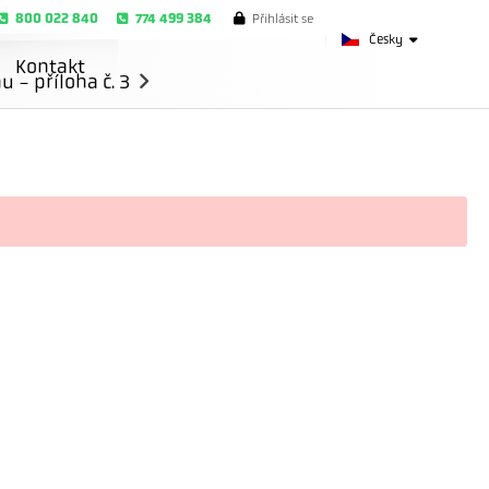
800 022 840
774 499 384
Přihlásit se
Česky
Kontakt
- příloha č. 3