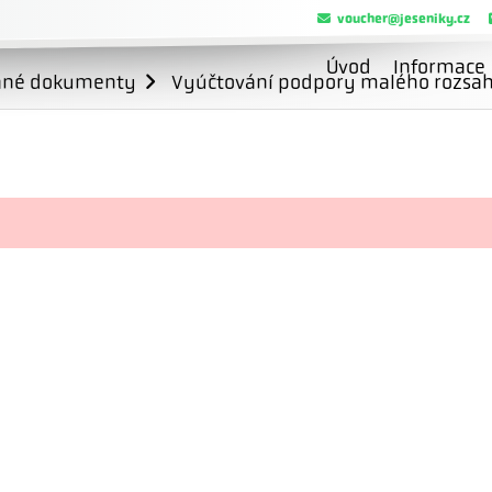
voucher@jeseniky.cz
Úvod
Informace
ané dokumenty
Vyúčtování podpory malého rozsahu 