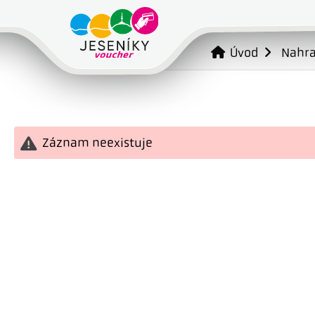
Úvod
Nahr
Záznam neexistuje