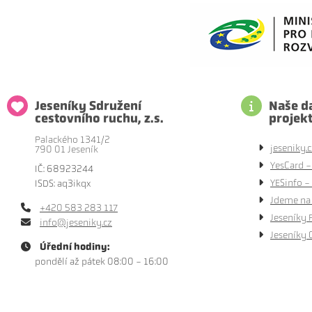
Jeseníky Sdružení
Naše da
cestovního ruchu, z.s.
projek
Palackého 1341/2
jeseniky.c
790 01 Jeseník
YesCard -
IČ: 68923244
YESinfo - 
ISDS: aq3ikqx
Jdeme na 
+420 583 283 117
Jeseníky 
info@jeseniky.cz
Jeseníky 
Úřední hodiny:
pondělí až pátek 08:00 - 16:00