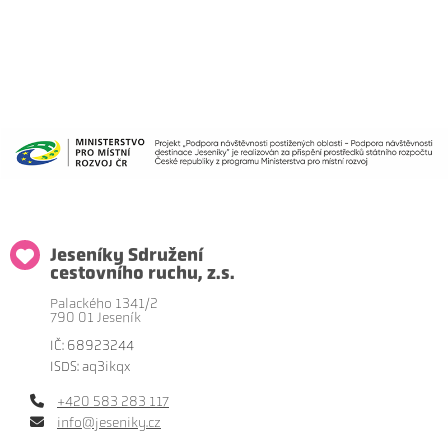
Jeseníky Sdružení
cestovního ruchu, z.s.
Palackého 1341/2
790 01 Jeseník
IČ: 68923244
ISDS: aq3ikqx
+420 583 283 117
info@jeseniky.cz