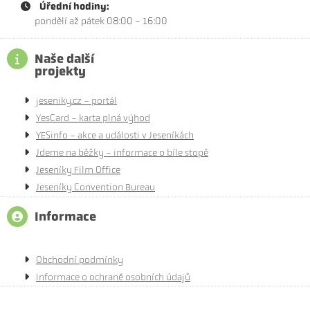
Úřední hodiny:
pondělí až pátek 08:00 - 16:00
Naše další
projekty
jeseniky.cz - portál
YesCard - karta plná výhod
YESinfo - akce a události v Jeseníkách
Jdeme na běžky - informace o bíle stopě
Jeseníky Film Office
Jeseníky Convention Bureau
Informace
Obchodní podmínky
Informace o ochraně osobních údajů