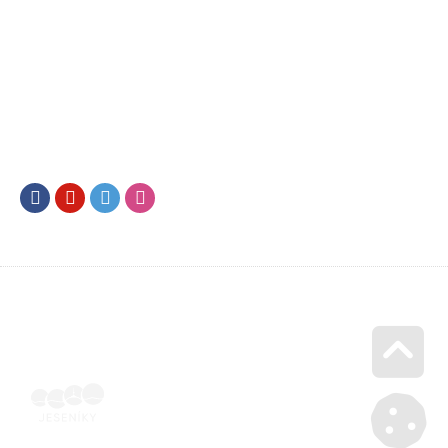
Facebook
Youtube
Twitter
Instagram
Go u
Vyúčtování podpory malého rozsahu - příloha č. 3 | Voucher