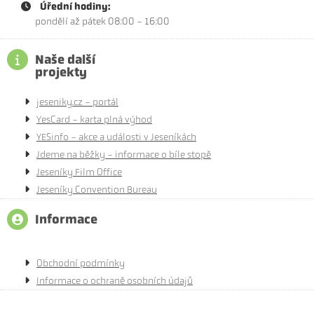
Úřední hodiny:
pondělí až pátek 08:00 - 16:00
Naše další
projekty
jeseniky.cz - portál
YesCard - karta plná výhod
YESinfo - akce a události v Jeseníkách
Jdeme na běžky - informace o bíle stopě
Jeseníky Film Office
Jeseníky Convention Bureau
Informace
Obchodní podmínky
Informace o ochraně osobních údajů