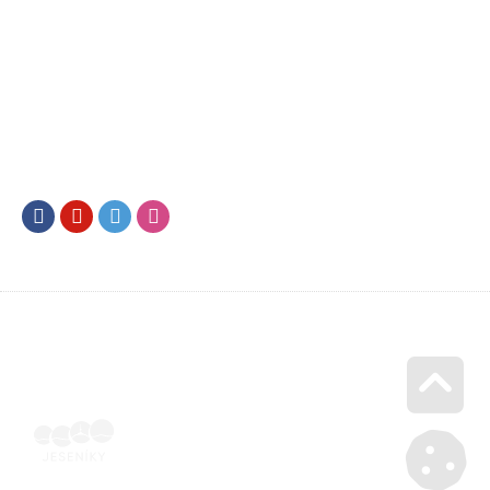
Facebook
Youtube
Twitter
Instagram
Go u
Vyúčtování podpory malého rozsahu - příloha č. 3 | Voucher