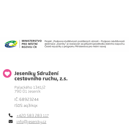
Jeseníky Sdružení
cestovního ruchu, z.s.
Palackého 1341/2
790 01 Jeseník
IČ: 68923244
ISDS: aq3ikqx
+420 583 283 117
info@jeseniky.cz