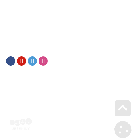
Facebook
Youtube
Twitter
Instagram
Go u
Vyúčtování podpory malého rozsahu - příloha č. 3 | Voucher