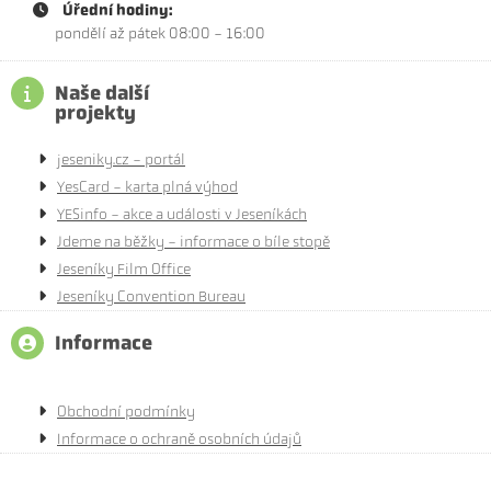
Úřední hodiny:
pondělí až pátek 08:00 - 16:00
Naše další
projekty
jeseniky.cz - portál
YesCard - karta plná výhod
YESinfo - akce a události v Jeseníkách
Jdeme na běžky - informace o bíle stopě
Jeseníky Film Office
Jeseníky Convention Bureau
Informace
Obchodní podmínky
Informace o ochraně osobních údajů