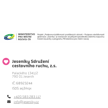
Jeseníky Sdružení
cestovního ruchu, z.s.
Palackého 1341/2
790 01 Jeseník
IČ: 68923244
ISDS: aq3ikqx
+420 583 283 117
info@jeseniky.cz