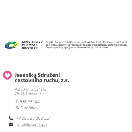
Jeseníky Sdružení
cestovního ruchu, z.s.
Palackého 1341/2
790 01 Jeseník
IČ: 68923244
ISDS: aq3ikqx
+420 583 283 117
info@jeseniky.cz