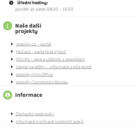
Úřední hodiny:
pondělí až pátek 08:00 - 16:00
Naše další
projekty
jeseniky.cz - portál
YesCard - karta plná výhod
YESinfo - akce a události v Jeseníkách
Jdeme na běžky - informace o bíle stopě
Jeseníky Film Office
Jeseníky Convention Bureau
Informace
Obchodní podmínky
Informace o ochraně osobních údajů