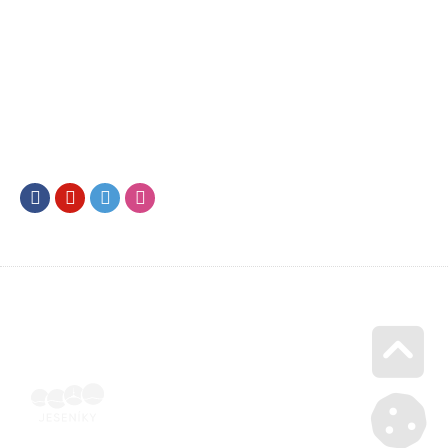
Facebook
Youtube
Twitter
Instagram
Go u
Vyúčtování podpory malého rozsahu - příloha č. 3 | Voucher