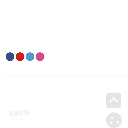
Facebook
Youtube
Twitter
Instagram
Go u
Vyúčtování podpory malého rozsahu - příloha č. 3 | Voucher