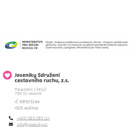
Jeseníky Sdružení
cestovního ruchu, z.s.
Palackého 1341/2
790 01 Jeseník
IČ: 68923244
ISDS: aq3ikqx
+420 583 283 117
info@jeseniky.cz