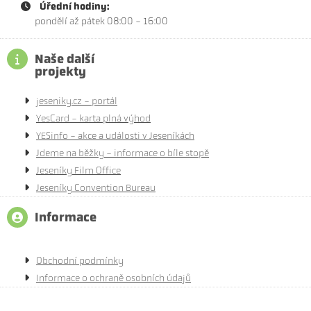
Úřední hodiny:
pondělí až pátek 08:00 - 16:00
Naše další
projekty
jeseniky.cz - portál
YesCard - karta plná výhod
YESinfo - akce a události v Jeseníkách
Jdeme na běžky - informace o bíle stopě
Jeseníky Film Office
Jeseníky Convention Bureau
Informace
Obchodní podmínky
Informace o ochraně osobních údajů