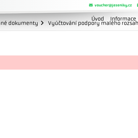
voucher@jeseniky.cz
Úvod
Informace
ané dokumenty
Vyúčtování podpory malého rozsahu 