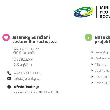
Jeseníky Sdružení
Naše da
cestovního ruchu, z.s.
projek
Palackého 1341/2
jeseniky.c
790 01 Jeseník
YesCard -
IČ: 68923244
YESinfo - 
ISDS: aq3ikqx
Jdeme na 
+420 583 283 117
Jeseníky 
info@jeseniky.cz
Jeseníky 
Úřední hodiny:
pondělí až pátek 08:00 - 16:00