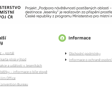
lší
Informace
ty
z - portál
Obchodní podmínky
 karta plná výhod
Informace o ochraně osobní
akce a události v Jeseníkách
běžky - informace o bíle stopě
Film Office
Convention Bureau