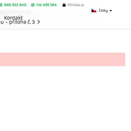
800 022 840
774 499 384
Přihlásit se
Česky
Kontakt
- příloha č. 3