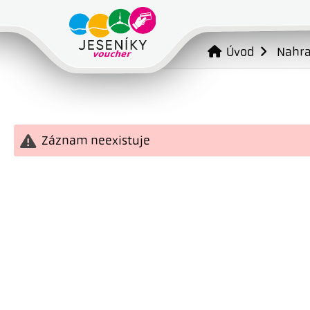
Úvod
Nahr
Záznam neexistuje