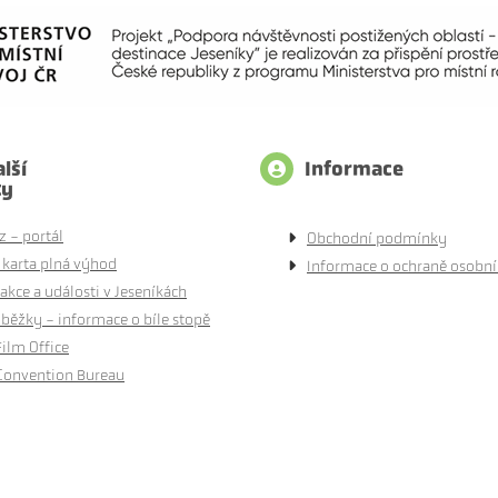
lší
Informace
ty
z - portál
Obchodní podmínky
 karta plná výhod
Informace o ochraně osobní
akce a události v Jeseníkách
běžky - informace o bíle stopě
Film Office
Convention Bureau