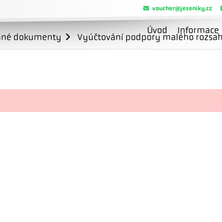
voucher@jeseniky.cz
Úvod
Informace
ané dokumenty
Vyúčtování podpory malého rozsahu 