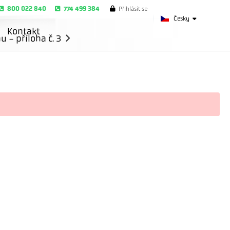
800 022 840
774 499 384
Přihlásit se
Česky
Kontakt
- příloha č. 3