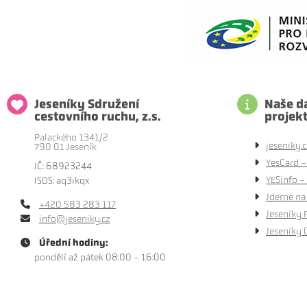
Jeseníky Sdružení
Naše da
cestovního ruchu, z.s.
projek
Palackého 1341/2
jeseniky.c
790 01 Jeseník
YesCard -
IČ: 68923244
YESinfo - 
ISDS: aq3ikqx
Jdeme na 
+420 583 283 117
Jeseníky 
info@jeseniky.cz
Jeseníky 
Úřední hodiny:
pondělí až pátek 08:00 - 16:00