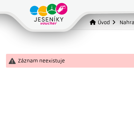
Úvod
Nahr
Záznam neexistuje