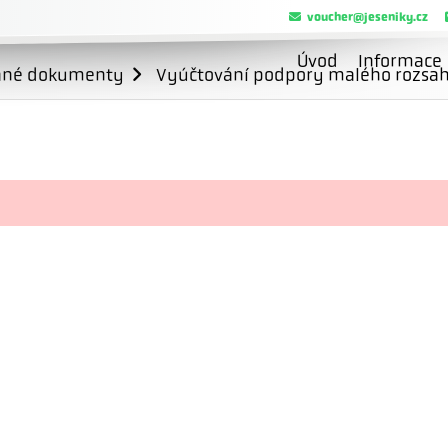
voucher@jeseniky.cz
Úvod
Informace
ané dokumenty
Vyúčtování podpory malého rozsahu 