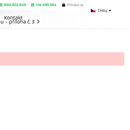
800 022 840
774 499 384
Přihlásit se
Česky
Kontakt
- příloha č. 3