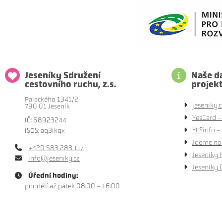
Jeseníky Sdružení
Naše da
cestovního ruchu, z.s.
projek
Palackého 1341/2
jeseniky.c
790 01 Jeseník
YesCard -
IČ: 68923244
YESinfo - 
ISDS: aq3ikqx
Jdeme na 
+420 583 283 117
Jeseníky 
info@jeseniky.cz
Jeseníky 
Úřední hodiny:
pondělí až pátek 08:00 - 16:00