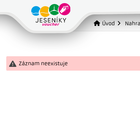
Úvod
Nahr
Záznam neexistuje