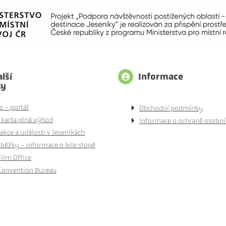
lší
Informace
ty
z - portál
Obchodní podmínky
 karta plná výhod
Informace o ochraně osobní
akce a události v Jeseníkách
běžky - informace o bíle stopě
Film Office
Convention Bureau