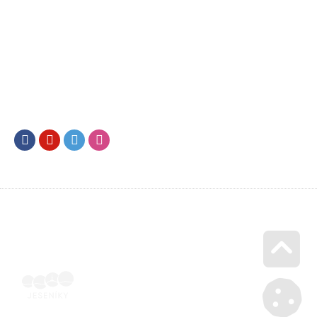
Facebook
Youtube
Twitter
Instagram
Go u
Vyúčtování podpory malého rozsahu - příloha č. 3 | Voucher