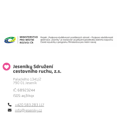
Jeseníky Sdružení
cestovního ruchu, z.s.
Palackého 1341/2
790 01 Jeseník
IČ: 68923244
ISDS: aq3ikqx
+420 583 283 117
info@jeseniky.cz