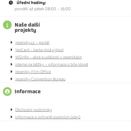
Úřední hodiny:
pondělí až pátek 08:00 - 16:00
Naše další
projekty
jeseniky.cz - portál
YesCard - karta plná výhod
YESinfo - akce a události v Jeseníkách
Jdeme na běžky - informace o bíle stopě
Jeseníky Film Office
Jeseníky Convention Bureau
Informace
Obchodní podmínky
Informace o ochraně osobních údajů