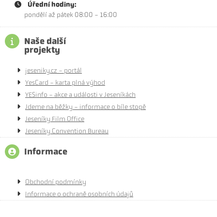
Úřední hodiny:
pondělí až pátek 08:00 - 16:00
Naše další
projekty
jeseniky.cz - portál
YesCard - karta plná výhod
YESinfo - akce a události v Jeseníkách
Jdeme na běžky - informace o bíle stopě
Jeseníky Film Office
Jeseníky Convention Bureau
Informace
Obchodní podmínky
Informace o ochraně osobních údajů