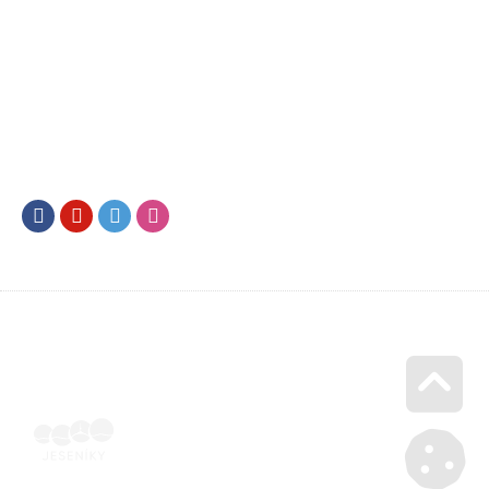
Facebook
Youtube
Twitter
Instagram
Go u
Vyúčtování podpory malého rozsahu - příloha č. 3 | Voucher