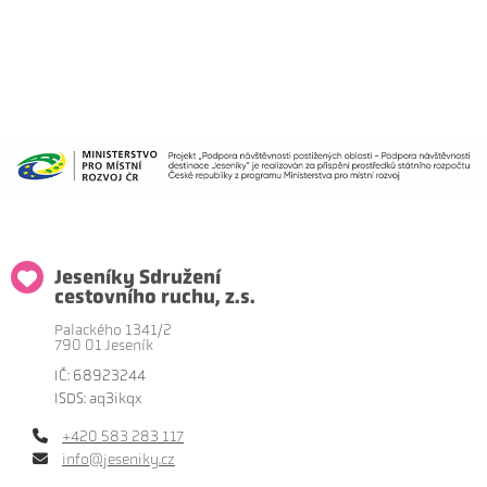
Jeseníky Sdružení
cestovního ruchu, z.s.
Palackého 1341/2
790 01 Jeseník
IČ: 68923244
ISDS: aq3ikqx
+420 583 283 117
info@jeseniky.cz