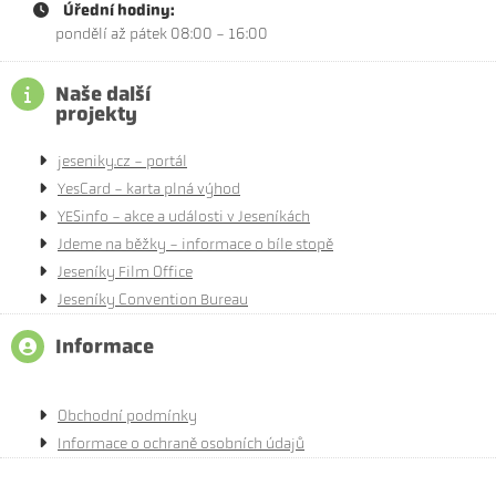
Úřední hodiny:
pondělí až pátek 08:00 - 16:00
Naše další
projekty
jeseniky.cz - portál
YesCard - karta plná výhod
YESinfo - akce a události v Jeseníkách
Jdeme na běžky - informace o bíle stopě
Jeseníky Film Office
Jeseníky Convention Bureau
Informace
Obchodní podmínky
Informace o ochraně osobních údajů