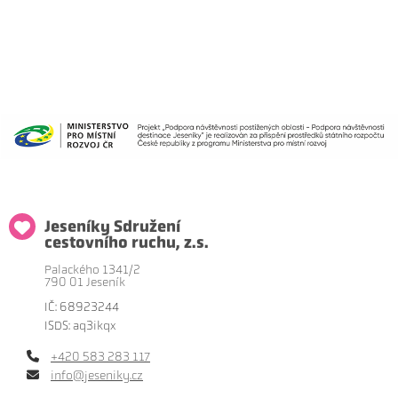
Jeseníky Sdružení
cestovního ruchu, z.s.
Palackého 1341/2
790 01 Jeseník
IČ: 68923244
ISDS: aq3ikqx
+420 583 283 117
info@jeseniky.cz