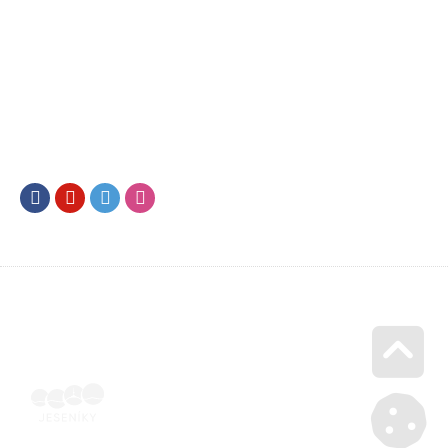
Facebook
Youtube
Twitter
Instagram
Go u
Vyúčtování podpory malého rozsahu - příloha č. 3 | Voucher