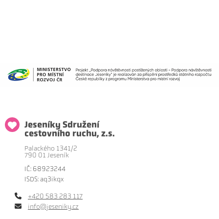
Jeseníky Sdružení
cestovního ruchu, z.s.
Palackého 1341/2
790 01 Jeseník
IČ: 68923244
ISDS: aq3ikqx
+420 583 283 117
info@jeseniky.cz