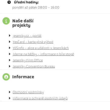
Úřední hodiny:
pondělí až pátek 08:00 - 16:00
Naše další
projekty
jeseniky.cz - portál
YesCard - karta plná výhod
YESinfo - akce a události v Jeseníkách
Jdeme na běžky - informace o bíle stopě
Jeseníky Film Office
Jeseníky Convention Bureau
Informace
Obchodní podmínky
Informace o ochraně osobních údajů