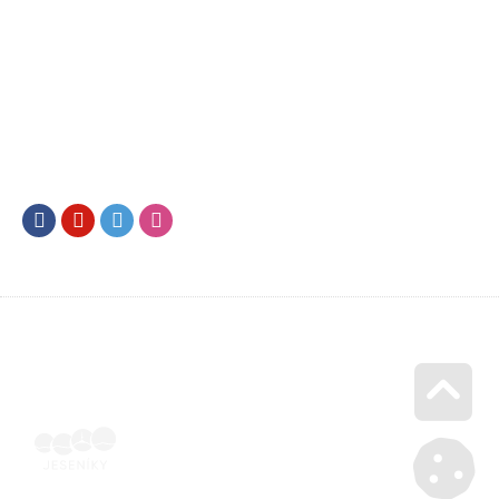
Facebook
Youtube
Twitter
Instagram
Go u
Vyúčtování podpory malého rozsahu - příloha č. 3 | Voucher