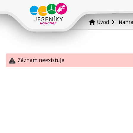
Úvod
Nahr
Záznam neexistuje