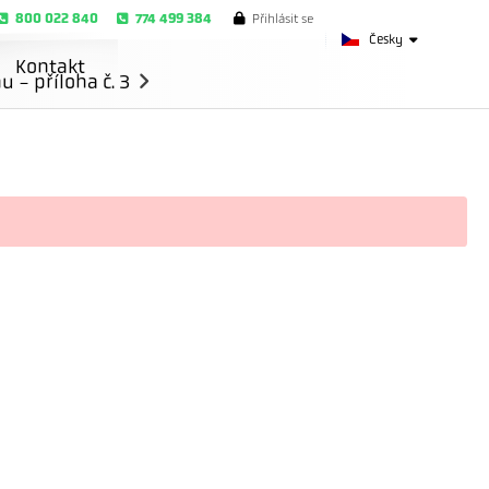
800 022 840
774 499 384
Přihlásit se
Česky
Kontakt
- příloha č. 3