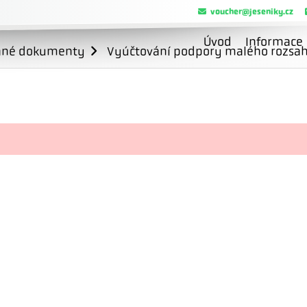
voucher@jeseniky.cz
Úvod
Informace
ané dokumenty
Vyúčtování podpory malého rozsahu 