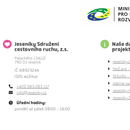
Jeseníky Sdružení
Naše da
cestovního ruchu, z.s.
projek
Palackého 1341/2
jeseniky.c
790 01 Jeseník
YesCard -
IČ: 68923244
YESinfo - 
ISDS: aq3ikqx
Jdeme na 
+420 583 283 117
Jeseníky 
info@jeseniky.cz
Jeseníky 
Úřední hodiny:
pondělí až pátek 08:00 - 16:00