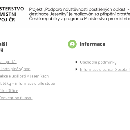
lší
Informace
ty
z - portál
Obchodní podmínky
 karta plná výhod
Informace o ochraně osobní
akce a události v Jeseníkách
běžky - informace o bíle stopě
Film Office
Convention Bureau