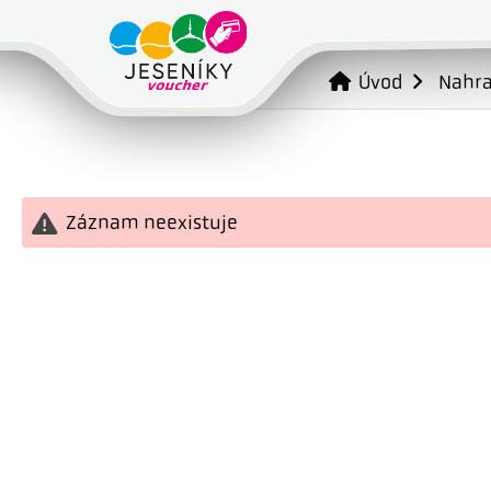
Úvod
Nahr
Záznam neexistuje