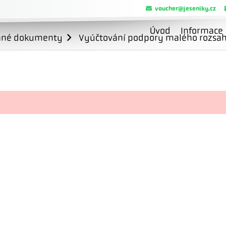
voucher@jeseniky.cz
Úvod
Informace
ané dokumenty
Vyúčtování podpory malého rozsahu 