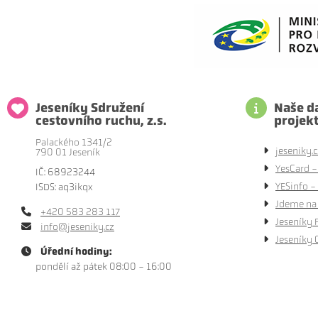
Jeseníky Sdružení
Naše da
cestovního ruchu, z.s.
projek
Palackého 1341/2
jeseniky.c
790 01 Jeseník
YesCard -
IČ: 68923244
YESinfo - 
ISDS: aq3ikqx
Jdeme na 
+420 583 283 117
Jeseníky 
info@jeseniky.cz
Jeseníky 
Úřední hodiny:
pondělí až pátek 08:00 - 16:00