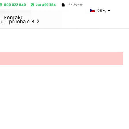
800 022 840
774 499 384
Přihlásit se
Česky
Kontakt
- příloha č. 3