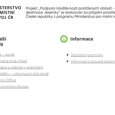
lší
Informace
ty
z - portál
Obchodní podmínky
 karta plná výhod
Informace o ochraně osobní
akce a události v Jeseníkách
běžky - informace o bíle stopě
Film Office
Convention Bureau