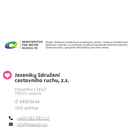
Jeseníky Sdružení
cestovního ruchu, z.s.
Palackého 1341/2
790 01 Jeseník
IČ: 68923244
ISDS: aq3ikqx
+420 583 283 117
info@jeseniky.cz