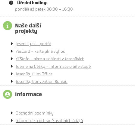
Úřední hodiny:
pondělí až pátek 08:00 - 16:00
Naše další
projekty
jeseniky.cz - portál
YesCard - karta plná výhod
YESinfo - akce a události v Jeseníkách
Jdeme na běžky - informace o bíle stopě
Jeseníky Film Office
Jeseníky Convention Bureau
Informace
Obchodní podmínky
Informace o ochraně osobních údajů