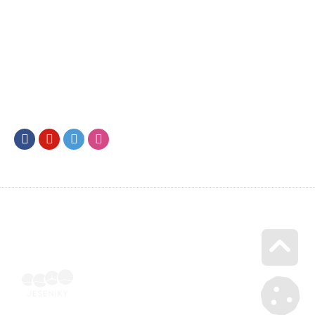
Facebook
Youtube
Twitter
Instagram
Go u
Vyúčtování podpory malého rozsahu - příloha č. 3 | Voucher