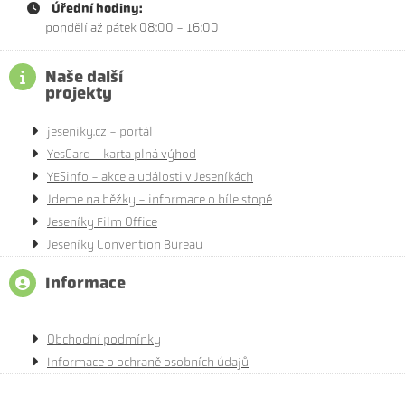
Úřední hodiny:
pondělí až pátek 08:00 - 16:00
Naše další
projekty
jeseniky.cz - portál
YesCard - karta plná výhod
YESinfo - akce a události v Jeseníkách
Jdeme na běžky - informace o bíle stopě
Jeseníky Film Office
Jeseníky Convention Bureau
Informace
Obchodní podmínky
Informace o ochraně osobních údajů