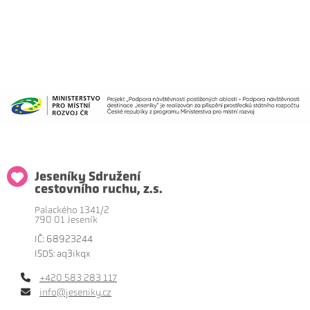
Jeseníky Sdružení
cestovního ruchu, z.s.
Palackého 1341/2
790 01 Jeseník
IČ: 68923244
ISDS: aq3ikqx
+420 583 283 117
info@jeseniky.cz