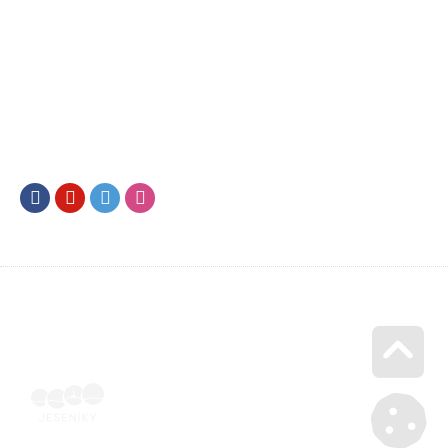
Facebook
Youtube
Twitter
Instagram
Go u
Vyúčtování podpory malého rozsahu - příloha č. 3 | Voucher