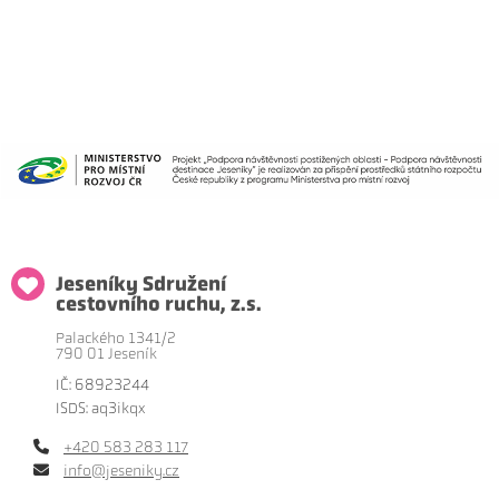
Jeseníky Sdružení
cestovního ruchu, z.s.
Palackého 1341/2
790 01 Jeseník
IČ: 68923244
ISDS: aq3ikqx
+420 583 283 117
info@jeseniky.cz