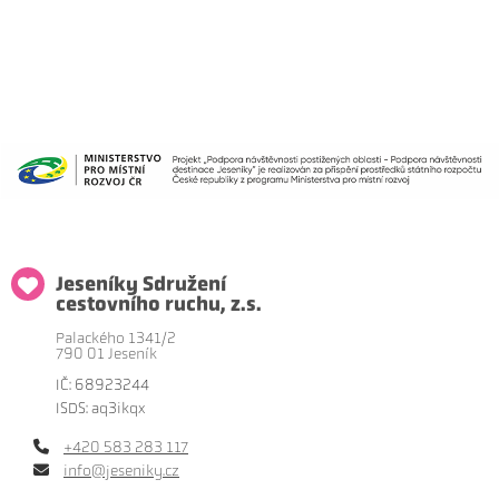
Jeseníky Sdružení
cestovního ruchu, z.s.
Palackého 1341/2
790 01 Jeseník
IČ: 68923244
ISDS: aq3ikqx
+420 583 283 117
info@jeseniky.cz