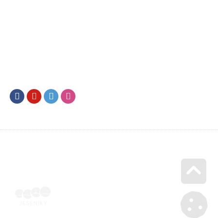
Facebook
Youtube
Twitter
Instagram
Go u
Vyúčtování podpory malého rozsahu - příloha č. 3 | Voucher