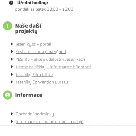
Úřední hodiny:
pondělí až pátek 08:00 - 16:00
Naše další
projekty
jeseniky.cz - portál
YesCard - karta plná výhod
YESinfo - akce a události v Jeseníkách
Jdeme na běžky - informace o bíle stopě
Jeseníky Film Office
Jeseníky Convention Bureau
Informace
Obchodní podmínky
Informace o ochraně osobních údajů