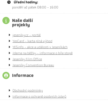
Úřední hodiny:
pondělí až pátek 08:00 - 16:00
Naše další
projekty
jeseniky.cz - portál
YesCard - karta plná výhod
YESinfo - akce a události v Jeseníkách
Jdeme na běžky - informace o bíle stopě
Jeseníky Film Office
Jeseníky Convention Bureau
Informace
Obchodní podmínky
Informace o ochraně osobních údajů