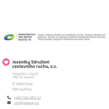
Jeseníky Sdružení
cestovního ruchu, z.s.
Palackého 1341/2
790 01 Jeseník
IČ: 68923244
ISDS: aq3ikqx
+420 583 283 117
info@jeseniky.cz