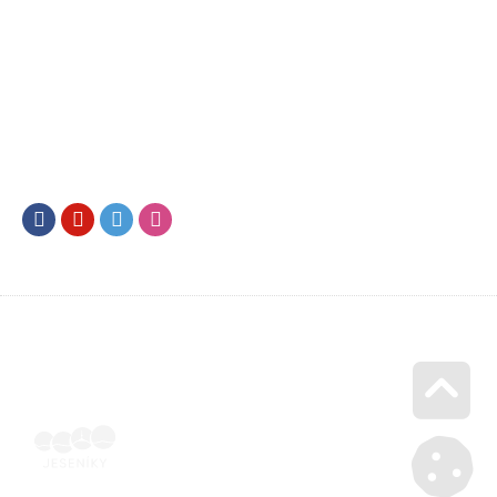
Facebook
Youtube
Twitter
Instagram
Go u
Vyúčtování podpory malého rozsahu - příloha č. 3 | Voucher