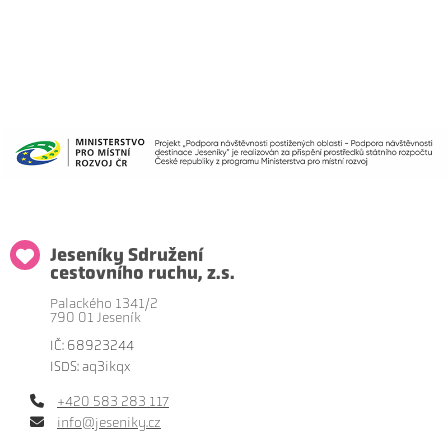
Jeseníky Sdružení
cestovního ruchu, z.s.
Palackého 1341/2
790 01 Jeseník
IČ: 68923244
ISDS: aq3ikqx
+420 583 283 117
info@jeseniky.cz