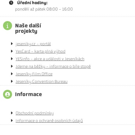
Úřední hodiny:
pondělí až pátek 08:00 - 16:00
Naše další
projekty
jeseniky.cz - portál
YesCard - karta plná výhod
YESinfo - akce a události v Jeseníkách
Jdeme na běžky - informace o bíle stopě
Jeseníky Film Office
Jeseníky Convention Bureau
Informace
Obchodní podmínky
Informace o ochraně osobních údajů