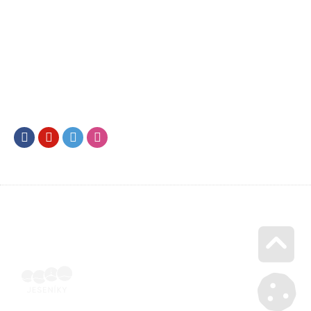
Facebook
Youtube
Twitter
Instagram
Go u
Vyúčtování podpory malého rozsahu - příloha č. 3 | Voucher