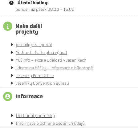
Úřední hodiny:
pondělí až pátek 08:00 - 16:00
Naše další
projekty
jeseniky.cz - portál
YesCard - karta plná výhod
YESinfo - akce a události v Jeseníkách
Jdeme na běžky - informace o bíle stopě
Jeseníky Film Office
Jeseníky Convention Bureau
Informace
Obchodní podmínky
Informace o ochraně osobních údajů