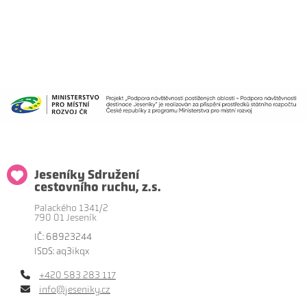
Jeseníky Sdružení
cestovního ruchu, z.s.
Palackého 1341/2
790 01 Jeseník
IČ: 68923244
ISDS: aq3ikqx
+420 583 283 117
info@jeseniky.cz