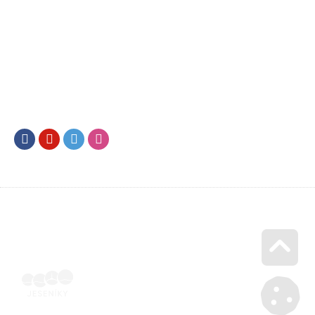
Facebook
Youtube
Twitter
Instagram
Go u
Vyúčtování podpory malého rozsahu - příloha č. 3 | Voucher