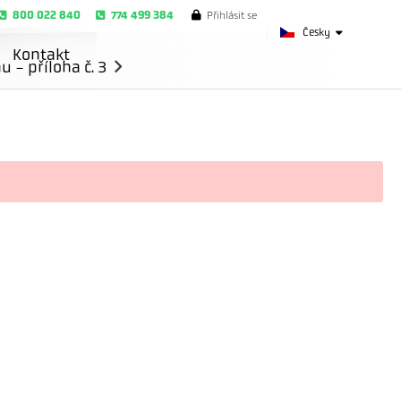
800 022 840
774 499 384
Přihlásit se
Česky
Kontakt
- příloha č. 3