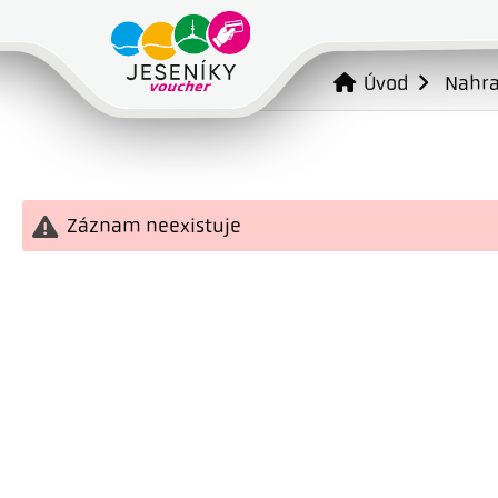
Úvod
Nahr
Záznam neexistuje