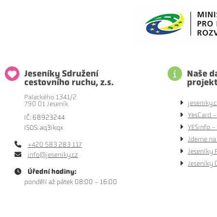
Jeseníky Sdružení
Naše da
cestovního ruchu, z.s.
projek
Palackého 1341/2
jeseniky.c
790 01 Jeseník
YesCard -
IČ: 68923244
YESinfo - 
ISDS: aq3ikqx
Jdeme na 
+420 583 283 117
Jeseníky 
info@jeseniky.cz
Jeseníky 
Úřední hodiny:
pondělí až pátek 08:00 - 16:00