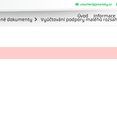
voucher@jeseniky.cz
Úvod
Informace
ané dokumenty
Vyúčtování podpory malého rozsahu 