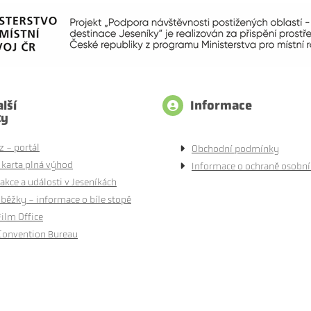
lší
Informace
ty
z - portál
Obchodní podmínky
 karta plná výhod
Informace o ochraně osobní
akce a události v Jeseníkách
běžky - informace o bíle stopě
Film Office
Convention Bureau