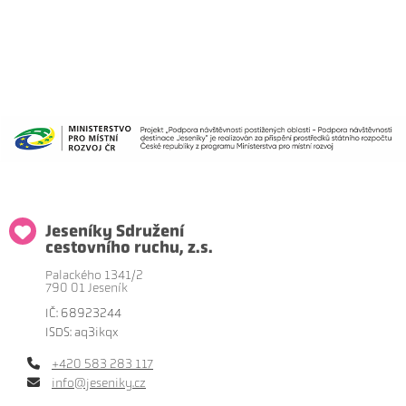
Jeseníky Sdružení
cestovního ruchu, z.s.
Palackého 1341/2
790 01 Jeseník
IČ: 68923244
ISDS: aq3ikqx
+420 583 283 117
info@jeseniky.cz