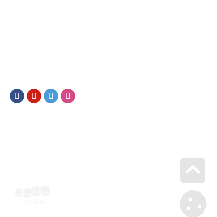
Facebook
Youtube
Twitter
Instagram
Go u
Vyúčtování podpory malého rozsahu - příloha č. 3 | Voucher