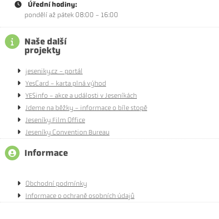
Úřední hodiny:
pondělí až pátek 08:00 - 16:00
Naše další
projekty
jeseniky.cz - portál
YesCard - karta plná výhod
YESinfo - akce a události v Jeseníkách
Jdeme na běžky - informace o bíle stopě
Jeseníky Film Office
Jeseníky Convention Bureau
Informace
Obchodní podmínky
Informace o ochraně osobních údajů