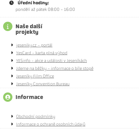
Úřední hodiny:
pondělí až pátek 08:00 - 16:00
Naše další
projekty
jeseniky.cz - portál
YesCard - karta plná výhod
YESinfo - akce a události v Jeseníkách
Jdeme na běžky - informace o bíle stopě
Jeseníky Film Office
Jeseníky Convention Bureau
Informace
Obchodní podmínky
Informace o ochraně osobních údajů