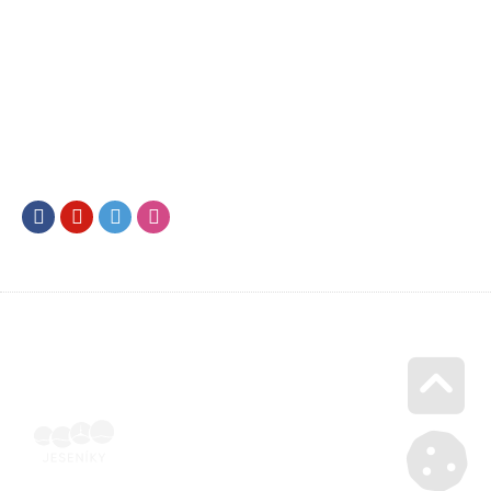
Facebook
Youtube
Twitter
Instagram
Go u
Vyúčtování podpory malého rozsahu - příloha č. 3 | Voucher