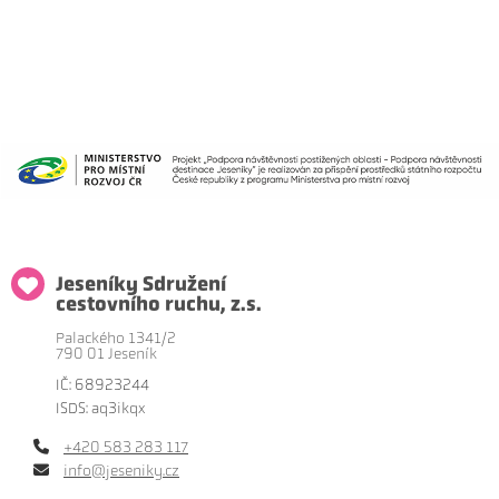
Jeseníky Sdružení
cestovního ruchu, z.s.
Palackého 1341/2
790 01 Jeseník
IČ: 68923244
ISDS: aq3ikqx
+420 583 283 117
info@jeseniky.cz