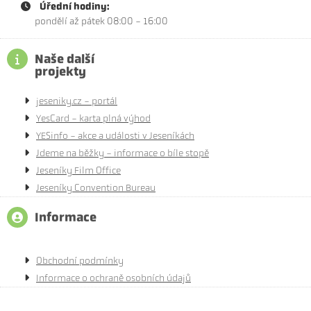
Úřední hodiny:
pondělí až pátek 08:00 - 16:00
Naše další
projekty
jeseniky.cz - portál
YesCard - karta plná výhod
YESinfo - akce a události v Jeseníkách
Jdeme na běžky - informace o bíle stopě
Jeseníky Film Office
Jeseníky Convention Bureau
Informace
Obchodní podmínky
Informace o ochraně osobních údajů