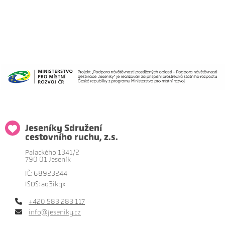
Jeseníky Sdružení
cestovního ruchu, z.s.
Palackého 1341/2
790 01 Jeseník
IČ: 68923244
ISDS: aq3ikqx
+420 583 283 117
info@jeseniky.cz