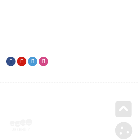
Facebook
Youtube
Twitter
Instagram
Go u
Vyúčtování podpory malého rozsahu - příloha č. 3 | Voucher