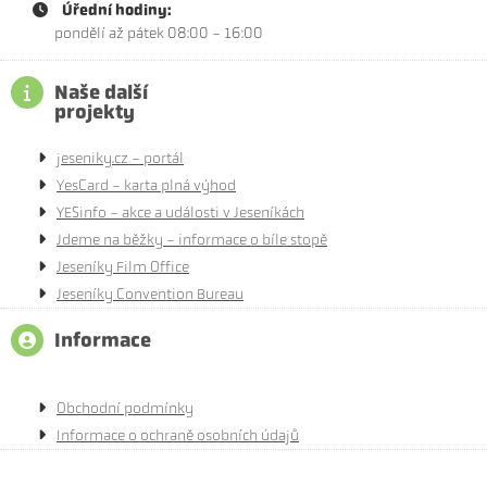
Úřední hodiny:
pondělí až pátek 08:00 - 16:00
Naše další
projekty
jeseniky.cz - portál
YesCard - karta plná výhod
YESinfo - akce a události v Jeseníkách
Jdeme na běžky - informace o bíle stopě
Jeseníky Film Office
Jeseníky Convention Bureau
Informace
Obchodní podmínky
Informace o ochraně osobních údajů