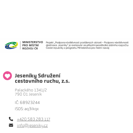
Jeseníky Sdružení
cestovního ruchu, z.s.
Palackého 1341/2
790 01 Jeseník
IČ: 68923244
ISDS: aq3ikqx
+420 583 283 117
info@jeseniky.cz