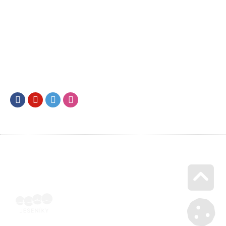
Facebook
Youtube
Twitter
Instagram
Go u
Vyúčtování podpory malého rozsahu - příloha č. 3 | Voucher