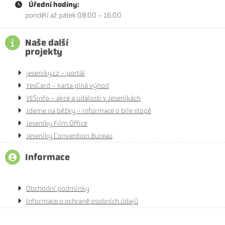
Úřední hodiny:
pondělí až pátek 08:00 - 16:00
Naše další
projekty
jeseniky.cz - portál
YesCard - karta plná výhod
YESinfo - akce a události v Jeseníkách
Jdeme na běžky - informace o bíle stopě
Jeseníky Film Office
Jeseníky Convention Bureau
Informace
Obchodní podmínky
Informace o ochraně osobních údajů