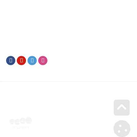
Facebook
Youtube
Twitter
Instagram
Go u
Vyúčtování podpory malého rozsahu - příloha č. 3 | Voucher