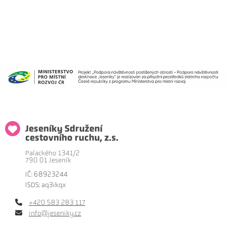
Jeseníky Sdružení
cestovního ruchu, z.s.
Palackého 1341/2
790 01 Jeseník
IČ: 68923244
ISDS: aq3ikqx
+420 583 283 117
info@jeseniky.cz