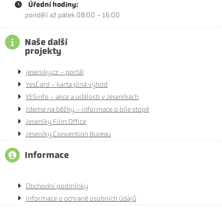
Úřední hodiny:
pondělí až pátek 08:00 - 16:00
Naše další
projekty
jeseniky.cz - portál
YesCard - karta plná výhod
YESinfo - akce a události v Jeseníkách
Jdeme na běžky - informace o bíle stopě
Jeseníky Film Office
Jeseníky Convention Bureau
Informace
Obchodní podmínky
Informace o ochraně osobních údajů