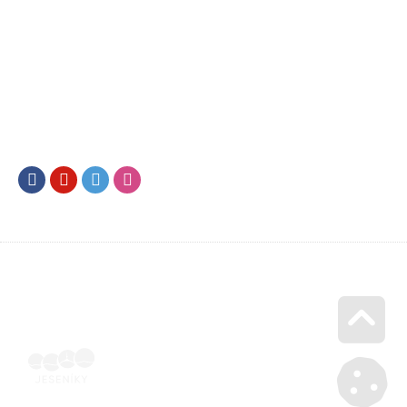
Facebook
Youtube
Twitter
Instagram
Go u
Vyúčtování podpory malého rozsahu - příloha č. 3 | Voucher