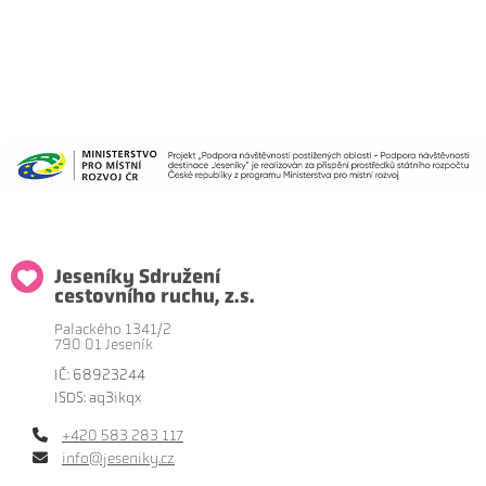
Jeseníky Sdružení
cestovního ruchu, z.s.
Palackého 1341/2
790 01 Jeseník
IČ: 68923244
ISDS: aq3ikqx
+420 583 283 117
info@jeseniky.cz