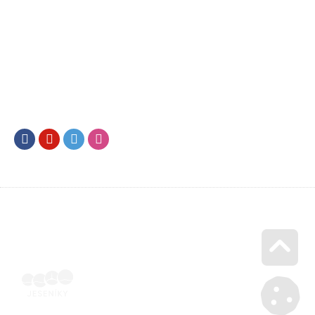
Facebook
Youtube
Twitter
Instagram
Go u
Vyúčtování podpory malého rozsahu - příloha č. 3 | Voucher