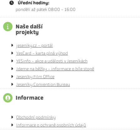
Úřední hodiny:
pondělí až pátek 08:00 - 16:00
Naše další
projekty
jeseniky.cz - portál
YesCard - karta plná výhod
YESinfo - akce a události v Jeseníkách
Jdeme na běžky - informace o bíle stopě
Jeseníky Film Office
Jeseníky Convention Bureau
Informace
Obchodní podmínky
Informace o ochraně osobních údajů