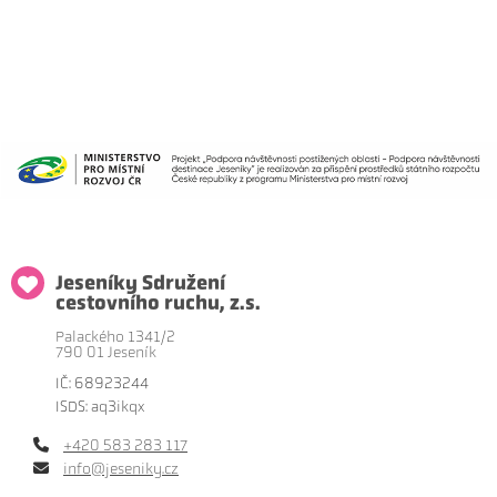
Jeseníky Sdružení
cestovního ruchu, z.s.
Palackého 1341/2
790 01 Jeseník
IČ: 68923244
ISDS: aq3ikqx
+420 583 283 117
info@jeseniky.cz