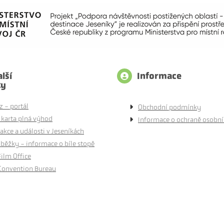
lší
Informace
ty
z - portál
Obchodní podmínky
 karta plná výhod
Informace o ochraně osobní
akce a události v Jeseníkách
běžky - informace o bíle stopě
Film Office
Convention Bureau