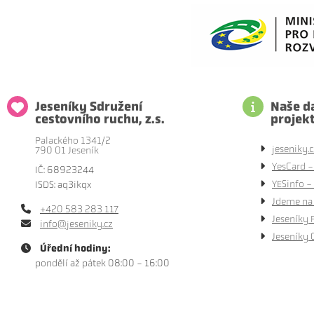
Jeseníky Sdružení
Naše da
cestovního ruchu, z.s.
projek
Palackého 1341/2
jeseniky.c
790 01 Jeseník
YesCard -
IČ: 68923244
YESinfo - 
ISDS: aq3ikqx
Jdeme na 
+420 583 283 117
Jeseníky 
info@jeseniky.cz
Jeseníky 
Úřední hodiny:
pondělí až pátek 08:00 - 16:00