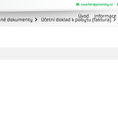
voucher@jeseniky.cz
Úvod
Informace
ané dokumenty
Účetní doklad k pobytu (faktura)