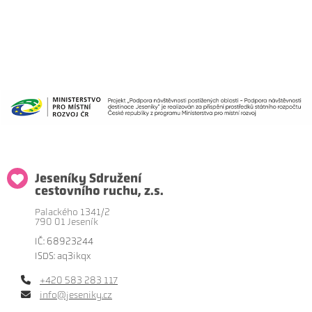
Jeseníky Sdružení
cestovního ruchu, z.s.
Palackého 1341/2
790 01 Jeseník
IČ: 68923244
ISDS: aq3ikqx
+420 583 283 117
info@jeseniky.cz