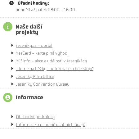
Úřední hodiny:
pondělí až pátek 08:00 - 16:00
Naše další
projekty
jeseniky.cz - portál
YesCard - karta plná výhod
YESinfo - akce a události v Jeseníkách
Jdeme na běžky - informace o bíle stopě
Jeseníky Film Office
Jeseníky Convention Bureau
Informace
Obchodní podmínky
Informace o ochraně osobních údajů