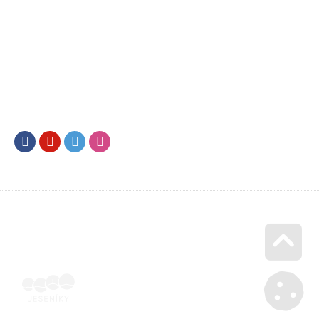
Facebook
Youtube
Twitter
Instagram
Go u
Účetní doklad k pobytu (faktura) | Voucher Jeseníky