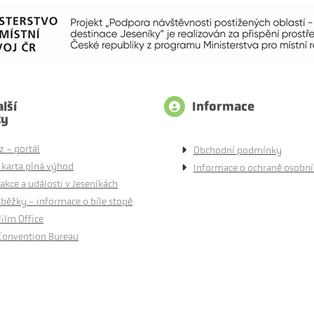
lší
Informace
ty
z - portál
Obchodní podmínky
 karta plná výhod
Informace o ochraně osobní
akce a události v Jeseníkách
běžky - informace o bíle stopě
Film Office
Convention Bureau