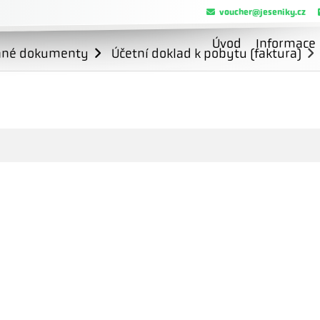
voucher@jeseniky.cz
Úvod
Informace
ané dokumenty
Účetní doklad k pobytu (faktura)