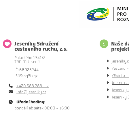
Jeseníky Sdružení
Naše da
cestovního ruchu, z.s.
projek
Palackého 1341/2
jeseniky.c
790 01 Jeseník
YesCard -
IČ: 68923244
YESinfo - 
ISDS: aq3ikqx
Jdeme na 
+420 583 283 117
Jeseníky 
info@jeseniky.cz
Jeseníky 
Úřední hodiny:
pondělí až pátek 08:00 - 16:00