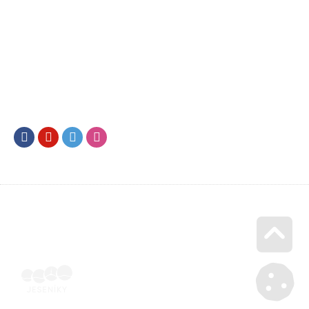
Facebook
Youtube
Twitter
Instagram
Go u
Účetní doklad k pobytu (faktura) | Voucher Jeseníky