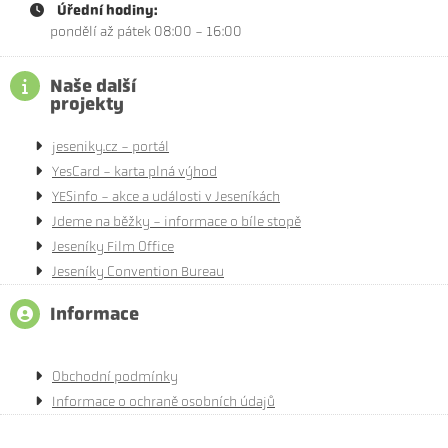
Úřední hodiny:
pondělí až pátek 08:00 - 16:00
Naše další
projekty
jeseniky.cz - portál
YesCard - karta plná výhod
YESinfo - akce a události v Jeseníkách
Jdeme na běžky - informace o bíle stopě
Jeseníky Film Office
Jeseníky Convention Bureau
Informace
Obchodní podmínky
Informace o ochraně osobních údajů