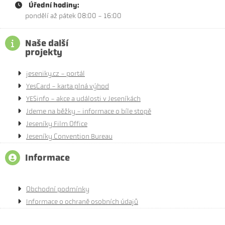
Úřední hodiny:
pondělí až pátek 08:00 - 16:00
Naše další
projekty
jeseniky.cz - portál
YesCard - karta plná výhod
YESinfo - akce a události v Jeseníkách
Jdeme na běžky - informace o bíle stopě
Jeseníky Film Office
Jeseníky Convention Bureau
Informace
Obchodní podmínky
Informace o ochraně osobních údajů