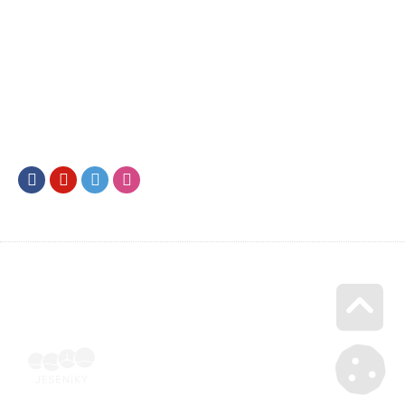
Facebook
Youtube
Twitter
Instagram
Go u
Účetní doklad k pobytu (faktura) | Voucher Jeseníky