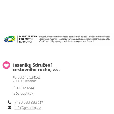
Jeseníky Sdružení
cestovního ruchu, z.s.
Palackého 1341/2
790 01 Jeseník
IČ: 68923244
ISDS: aq3ikqx
+420 583 283 117
info@jeseniky.cz