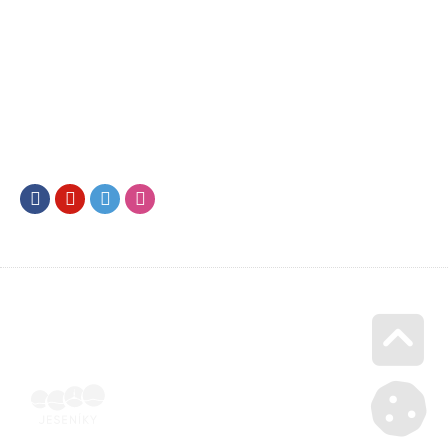
Facebook
Youtube
Twitter
Instagram
Go u
Účetní doklad k pobytu (faktura) | Voucher Jeseníky