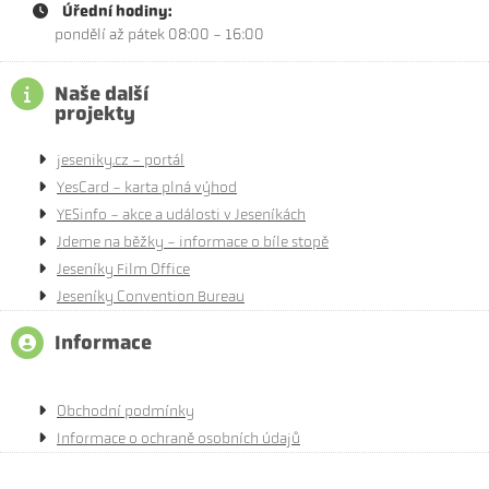
Úřední hodiny:
pondělí až pátek 08:00 - 16:00
Naše další
projekty
jeseniky.cz - portál
YesCard - karta plná výhod
YESinfo - akce a události v Jeseníkách
Jdeme na běžky - informace o bíle stopě
Jeseníky Film Office
Jeseníky Convention Bureau
Informace
Obchodní podmínky
Informace o ochraně osobních údajů