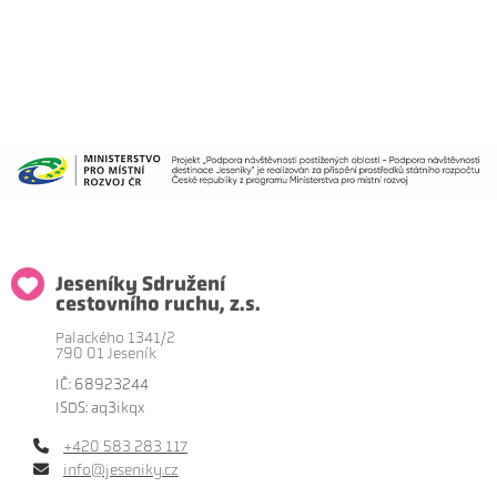
Jeseníky Sdružení
cestovního ruchu, z.s.
Palackého 1341/2
790 01 Jeseník
IČ: 68923244
ISDS: aq3ikqx
+420 583 283 117
info@jeseniky.cz