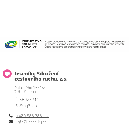
Jeseníky Sdružení
cestovního ruchu, z.s.
Palackého 1341/2
790 01 Jeseník
IČ: 68923244
ISDS: aq3ikqx
+420 583 283 117
info@jeseniky.cz