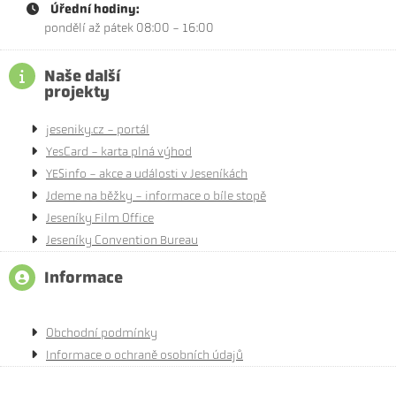
Úřední hodiny:
pondělí až pátek 08:00 - 16:00
Naše další
projekty
jeseniky.cz - portál
YesCard - karta plná výhod
YESinfo - akce a události v Jeseníkách
Jdeme na běžky - informace o bíle stopě
Jeseníky Film Office
Jeseníky Convention Bureau
Informace
Obchodní podmínky
Informace o ochraně osobních údajů