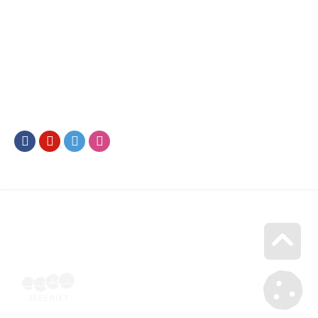
Facebook
Youtube
Twitter
Instagram
Go u
Účetní doklad k pobytu (faktura) | Voucher Jeseníky