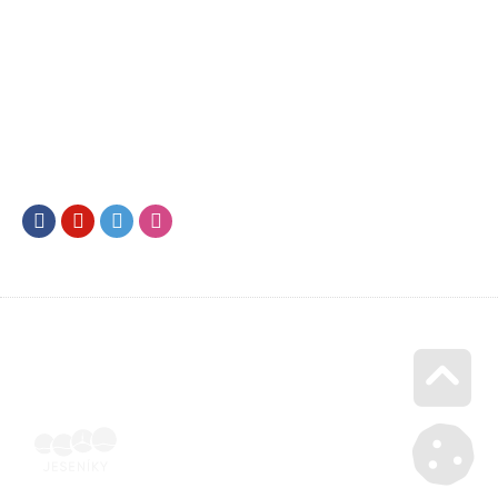
Facebook
Youtube
Twitter
Instagram
Go u
Účetní doklad k pobytu (faktura) | Voucher Jeseníky