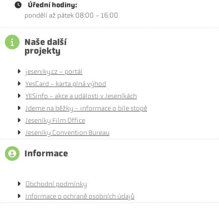
Úřední hodiny:
pondělí až pátek 08:00 - 16:00
Naše další
projekty
jeseniky.cz - portál
YesCard - karta plná výhod
YESinfo - akce a události v Jeseníkách
Jdeme na běžky - informace o bíle stopě
Jeseníky Film Office
Jeseníky Convention Bureau
Informace
Obchodní podmínky
Informace o ochraně osobních údajů