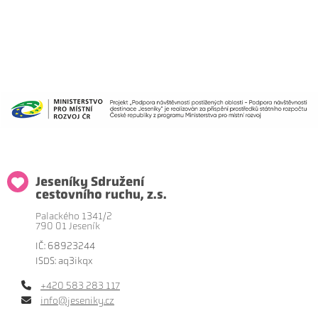
Jeseníky Sdružení
cestovního ruchu, z.s.
Palackého 1341/2
790 01 Jeseník
IČ: 68923244
ISDS: aq3ikqx
+420 583 283 117
info@jeseniky.cz