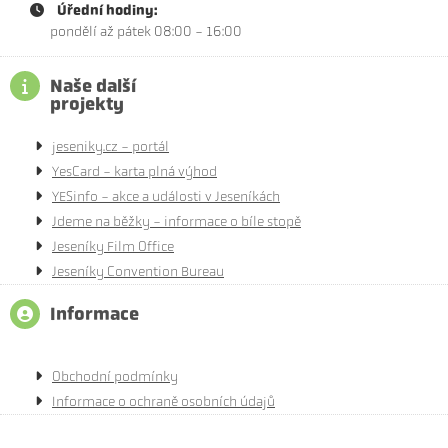
Úřední hodiny:
pondělí až pátek 08:00 - 16:00
Naše další
projekty
jeseniky.cz - portál
YesCard - karta plná výhod
YESinfo - akce a události v Jeseníkách
Jdeme na běžky - informace o bíle stopě
Jeseníky Film Office
Jeseníky Convention Bureau
Informace
Obchodní podmínky
Informace o ochraně osobních údajů