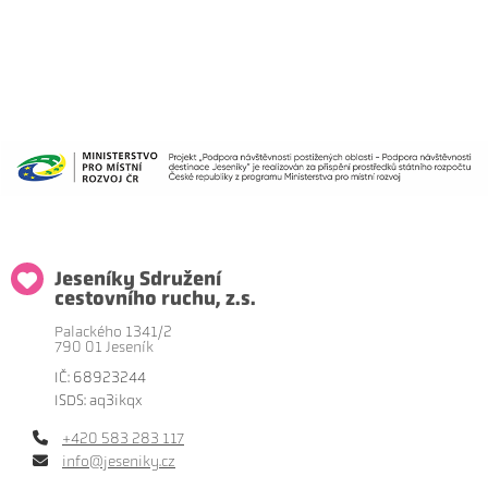
Jeseníky Sdružení
cestovního ruchu, z.s.
Palackého 1341/2
790 01 Jeseník
IČ: 68923244
ISDS: aq3ikqx
+420 583 283 117
info@jeseniky.cz