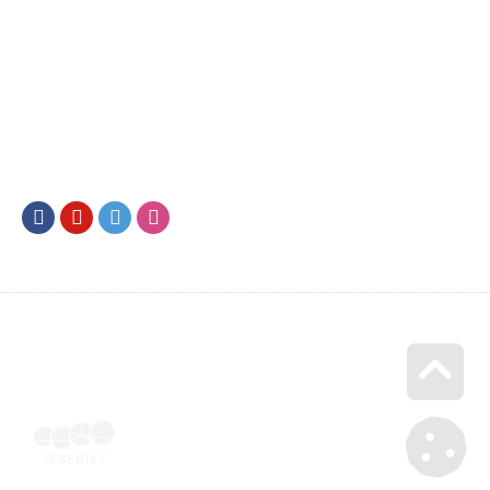
Facebook
Youtube
Twitter
Instagram
Go u
Účetní doklad k pobytu (faktura) | Voucher Jeseníky