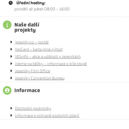
Úřední hodiny:
pondělí až pátek 08:00 - 16:00
Naše další
projekty
jeseniky.cz - portál
YesCard - karta plná výhod
YESinfo - akce a události v Jeseníkách
Jdeme na běžky - informace o bíle stopě
Jeseníky Film Office
Jeseníky Convention Bureau
Informace
Obchodní podmínky
Informace o ochraně osobních údajů