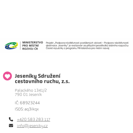
Jeseníky Sdružení
cestovního ruchu, z.s.
Palackého 1341/2
790 01 Jeseník
IČ: 68923244
ISDS: aq3ikqx
+420 583 283 117
info@jeseniky.cz