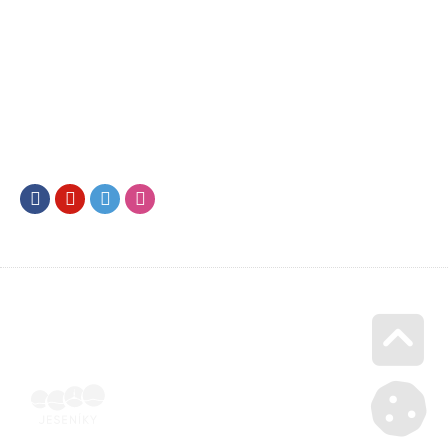
Facebook
Youtube
Twitter
Instagram
Go u
Účetní doklad k pobytu (faktura) | Voucher Jeseníky