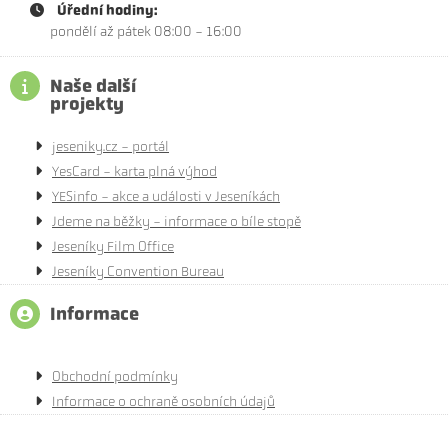
Úřední hodiny:
pondělí až pátek 08:00 - 16:00
Naše další
projekty
jeseniky.cz - portál
YesCard - karta plná výhod
YESinfo - akce a události v Jeseníkách
Jdeme na běžky - informace o bíle stopě
Jeseníky Film Office
Jeseníky Convention Bureau
Informace
Obchodní podmínky
Informace o ochraně osobních údajů