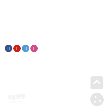
Facebook
Youtube
Twitter
Instagram
Go u
Účetní doklad k pobytu (faktura) | Voucher Jeseníky