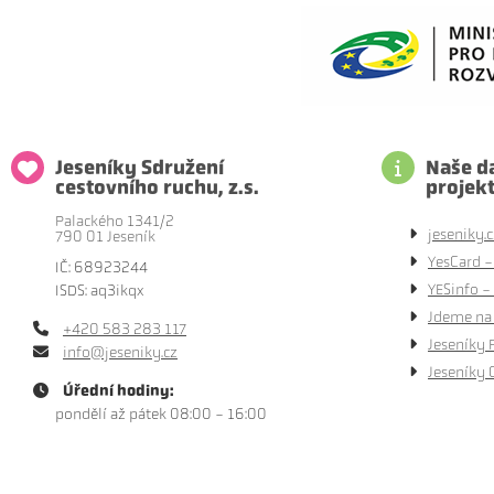
Jeseníky Sdružení
Naše da
cestovního ruchu, z.s.
projek
Palackého 1341/2
jeseniky.c
790 01 Jeseník
YesCard -
IČ: 68923244
YESinfo - 
ISDS: aq3ikqx
Jdeme na 
+420 583 283 117
Jeseníky 
info@jeseniky.cz
Jeseníky 
Úřední hodiny:
pondělí až pátek 08:00 - 16:00