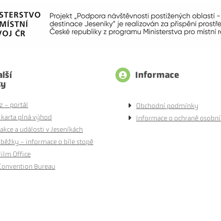
lší
Informace
ty
z - portál
Obchodní podmínky
 karta plná výhod
Informace o ochraně osobní
akce a události v Jeseníkách
běžky - informace o bíle stopě
Film Office
Convention Bureau