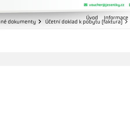
voucher@jeseniky.cz
Úvod
Informace
ané dokumenty
Účetní doklad k pobytu (faktura)