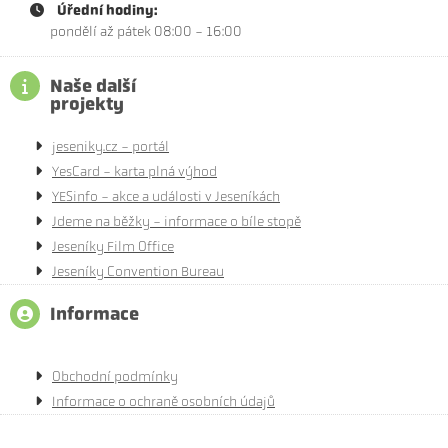
Úřední hodiny:
pondělí až pátek 08:00 - 16:00
Naše další
projekty
jeseniky.cz - portál
YesCard - karta plná výhod
YESinfo - akce a události v Jeseníkách
Jdeme na běžky - informace o bíle stopě
Jeseníky Film Office
Jeseníky Convention Bureau
Informace
Obchodní podmínky
Informace o ochraně osobních údajů