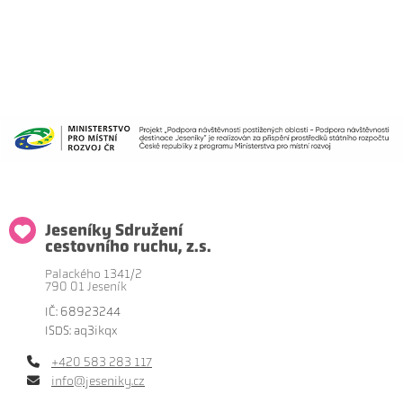
Jeseníky Sdružení
cestovního ruchu, z.s.
Palackého 1341/2
790 01 Jeseník
IČ: 68923244
ISDS: aq3ikqx
+420 583 283 117
info@jeseniky.cz