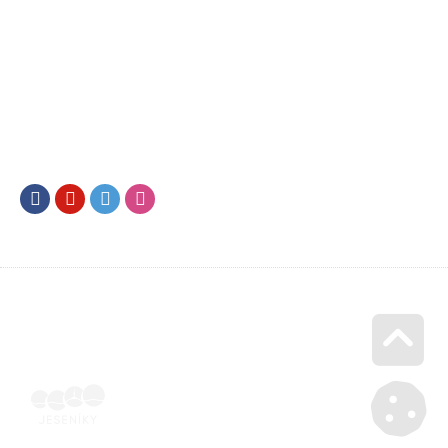
Facebook
Youtube
Twitter
Instagram
Go u
Účetní doklad k pobytu (faktura) | Voucher Jeseníky