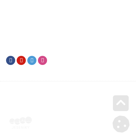
Facebook
Youtube
Twitter
Instagram
Go u
Účetní doklad k pobytu (faktura) | Voucher Jeseníky