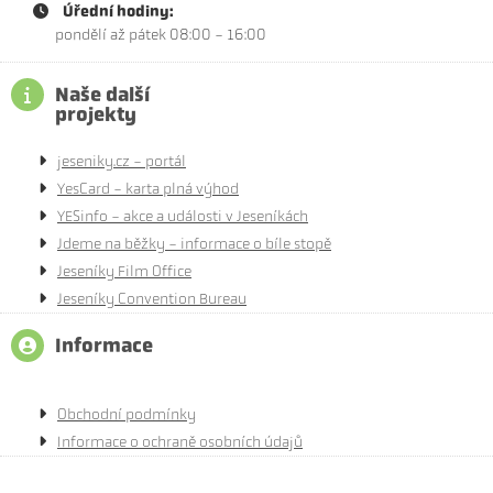
Úřední hodiny:
pondělí až pátek 08:00 - 16:00
Naše další
projekty
jeseniky.cz - portál
YesCard - karta plná výhod
YESinfo - akce a události v Jeseníkách
Jdeme na běžky - informace o bíle stopě
Jeseníky Film Office
Jeseníky Convention Bureau
Informace
Obchodní podmínky
Informace o ochraně osobních údajů