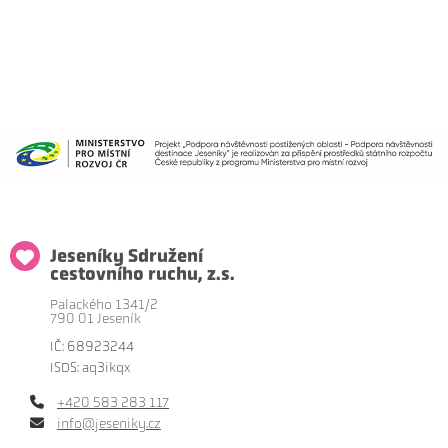
Jeseníky Sdružení
cestovního ruchu, z.s.
Palackého 1341/2
790 01 Jeseník
IČ: 68923244
ISDS: aq3ikqx
+420 583 283 117
info@jeseniky.cz