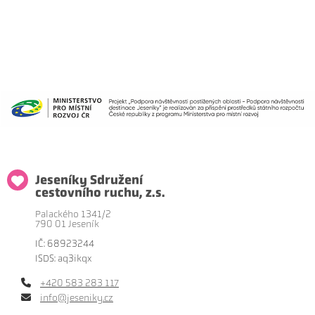
Jeseníky Sdružení
cestovního ruchu, z.s.
Palackého 1341/2
790 01 Jeseník
IČ: 68923244
ISDS: aq3ikqx
+420 583 283 117
info@jeseniky.cz