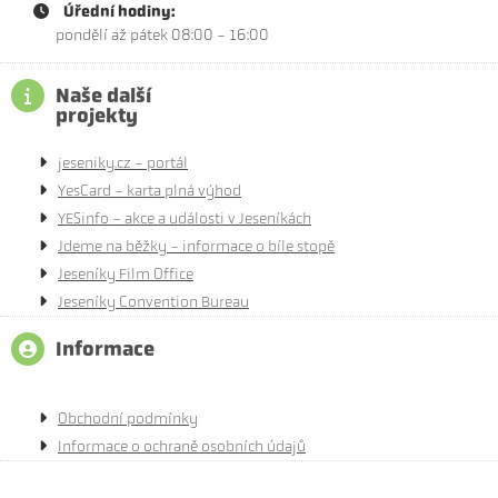
Úřední hodiny:
pondělí až pátek 08:00 - 16:00
Naše další
projekty
jeseniky.cz - portál
YesCard - karta plná výhod
YESinfo - akce a události v Jeseníkách
Jdeme na běžky - informace o bíle stopě
Jeseníky Film Office
Jeseníky Convention Bureau
Informace
Obchodní podmínky
Informace o ochraně osobních údajů