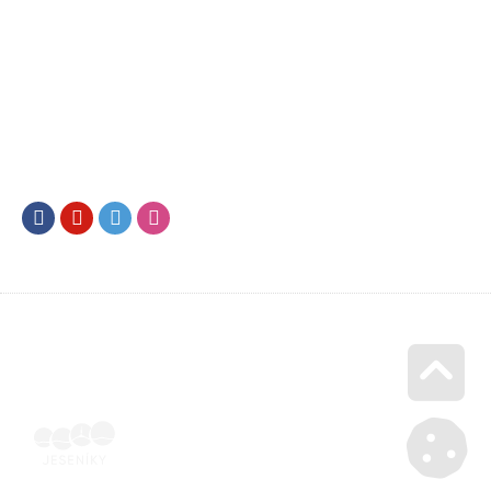
Facebook
Youtube
Twitter
Instagram
Go u
Účetní doklad k pobytu (faktura) | Voucher Jeseníky